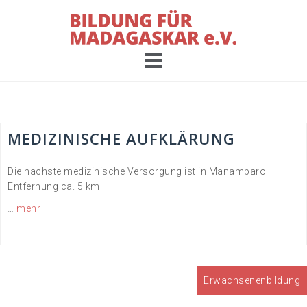
Skip
to
content
MEDIZINISCHE AUFKLÄRUNG
Die nächste medizinische Versorgung ist in Manambaro
Entfernung ca. 5 km
…
mehr
Beitrags-
Erwachsenenbildung
Navigation